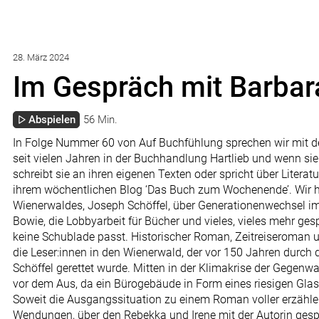
28. März 2024
Im Gespräch mit Barbar
Abspielen
56 Min.
In Folge Nummer 60 von Auf Buchfühlung sprechen wir mit der
seit vielen Jahren in der Buchhandlung Hartlieb und wenn sie 
schreibt sie an ihren eigenen Texten oder spricht über Literat
ihrem wöchentlichen Blog ‘Das Buch zum Wochenende’. Wir ha
Wienerwaldes, Joseph Schöffel, über Generationenwechsel i
Bowie, die Lobbyarbeit für Bücher und vieles, vieles mehr ges
keine Schublade passt. Historischer Roman, Zeitreiseroman u
die Leser:innen in den Wienerwald, der vor 150 Jahren durch
Schöffel gerettet wurde. Mitten in der Klimakrise der Gegenwa
vor dem Aus, da ein Bürogebäude in Form eines riesigen Glas
Soweit die Ausgangssituation zu einem Roman voller erzähle
Wendungen, über den Rebekka und Irene mit der Autorin ges