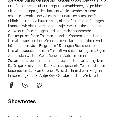
getroffen. Wir haben über die Entstehung des Romans “Blaue
Frau” gesprochen, über Rezeptionsschablonen, die politische
Situation Europas, Identitätsentwürfe, Genderdiskurse,
sexuelle Gewalt - und vieles mehr. Natürlich auch über’s
Skifahren. Oder Skilaufen? Nun, alle (definitorischen) Fragen
konnten wir nicht klären, aber Antje Rávik Strubel gab uns
Antwort auf viele Fragen und zahlreiche spannende
Denkimpulse. Diese Folge entstand in Kooperation mit dem
Literaturhaus am Inn. Wenn ihr mehr darüber erfahren wollt,
hört in unsere Juni-Folge zum 25jährigen Bestehen des
Literaturhauses hinein. In Zukunft wird es in unregelmäßigen
Abständen weitere Gespräche mit Autor:innen in
Zusammenarbeit mit dem Innsbrucker Literaturhaus geben.
Dafür ganz herzlichen Dank an das gesamte Team und einen
besonderen Dank an Gabriele Wild, die ihr in dieser Folge in
Einspielungen über Antje Rávik Strubel und ihr Werk hört.
Shownotes