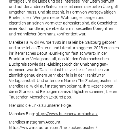
erfolglos um die Liebe und das Interesse ihrer Eltern bemüht
und auf der anderen Seite alleine mit einem sexuellen Übergriff
umgehen muss. Und sie erzählt, in Form von wortgewaltigen
Briefen, die in Wengers neuer Wohnung einlangen und
eigentlich an seinen Vormieter adressiert sind, die Geschichte
einer Buchhändlerin, die ebenfalls mit sexuellen Übergriffen
und männlicher Dominanz konfrontiert war.
Mareike Fallwickl wurde 1983 in Hallein bei Salzburg geboren
und arbeitet als Texterin und Literaturbloggerin. 2018 erschien
ihr literarisches Debüt »Dunkelgrün fast schwarz« in der
Frankfurter Verlagsanstalt, das für den Österreichischen
Buchpreis sowie das »Lieblingsbuch der Unabhängigen«
nominiert wurde.”Das Licht ist hier viel heller” erschien vor
ziemlich genau einem Jahr ebenfalls in der Frankfurter
Verlagsanstalt. Und unter dem Namen The Zuckergoscherl ist
Mareike Fallwickl auf Instagram bekannt. Ihre Rezensionen,
die in Stories und Beiträgen nahezu täglich erscheinen, bieten
Tausenden Menschen Lektüretipps.
Hier sind die Links zu unserer Folge:
Mareikes Blog:
https://www.buecherwurmloch.at/
Mareikes Instagram Account:
https://www.instagram.com/the_zuckergoscherl/