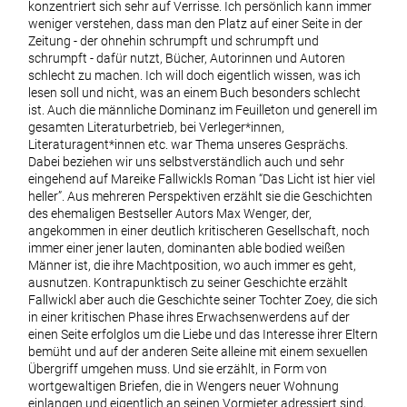
konzentriert sich sehr auf Verrisse. Ich persönlich kann immer
weniger verstehen, dass man den Platz auf einer Seite in der
Zeitung - der ohnehin schrumpft und schrumpft und
schrumpft - dafür nutzt, Bücher, Autorinnen und Autoren
schlecht zu machen. Ich will doch eigentlich wissen, was ich
lesen soll und nicht, was an einem Buch besonders schlecht
ist. Auch die männliche Dominanz im Feuilleton und generell im
gesamten Literaturbetrieb, bei Verleger*innen,
Literaturagent*innen etc. war Thema unseres Gesprächs.
Dabei beziehen wir uns selbstverständlich auch und sehr
eingehend auf Mareike Fallwickls Roman “Das Licht ist hier viel
heller”. Aus mehreren Perspektiven erzählt sie die Geschichten
des ehemaligen Bestseller Autors Max Wenger, der,
angekommen in einer deutlich kritischeren Gesellschaft, noch
immer einer jener lauten, dominanten able bodied weißen
Männer ist, die ihre Machtposition, wo auch immer es geht,
ausnutzen. Kontrapunktisch zu seiner Geschichte erzählt
Fallwickl aber auch die Geschichte seiner Tochter Zoey, die sich
in einer kritischen Phase ihres Erwachsenwerdens auf der
einen Seite erfolglos um die Liebe und das Interesse ihrer Eltern
bemüht und auf der anderen Seite alleine mit einem sexuellen
Übergriff umgehen muss. Und sie erzählt, in Form von
wortgewaltigen Briefen, die in Wengers neuer Wohnung
einlangen und eigentlich an seinen Vormieter adressiert sind,